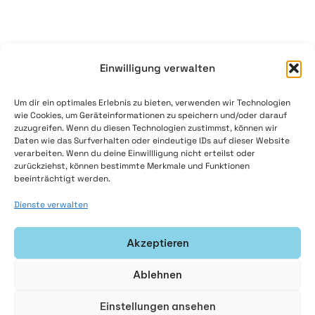
AI
Hyb
AI
Mac
Einwilligung verwalten
Ont
Lea
Um dir ein optimales Erlebnis zu bieten, verwenden wir Technologien
OID
wie Cookies, um Geräteinformationen zu speichern und/oder darauf
zuzugreifen. Wenn du diesen Technologien zustimmst, können wir
Dev
Daten wie das Surfverhalten oder eindeutige IDs auf dieser Website
Pip
verarbeiten. Wenn du deine Einwillligung nicht erteilst oder
zurückziehst, können bestimmte Merkmale und Funktionen
Bui
beeinträchtigt werden.
Rea
Dienste verwalten
Tim
Ale
Akzeptieren
Wa
Sp
Ablehnen
Inf
Spr
Einstellungen ansehen
Nat