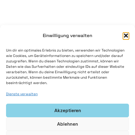
workflows and ensures
trusted decisions.
From factory floors to
Einwilligung verwalten
corporate offices.
Um dir ein optimales Erlebnis zu bieten, verwenden wir Technologien
wie Cookies, um Geräteinformationen zu speichern und/oder darauf
Our
Platforms
zuzugreifen. Wenn du diesen Technologien zustimmst, können wir
Daten wie das Surfverhalten oder eindeutige IDs auf dieser Website
verarbeiten. Wenn du deine Einwillligung nicht erteilst oder
zurückziehst, können bestimmte Merkmale und Funktionen
beeinträchtigt werden.
IT
Departments
Dienste verwalten
Akzeptieren
Ablehnen