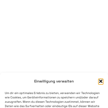
Res
Tec
Act
Imp
Ont
Ne
Cap
Imp
©2
Dat
sem
Abo
Ont
Dat
sys
Int
X
Pri
GmbH
Dig
Ont
Pol
ri
Twi
rese
Res
Coo
Dy
Ric
Ont
Sch
(EU
Hel
Ed
FAQ
AI
Hyb
AI
Mac
Einwilligung verwalten
Ont
Lea
Um dir ein optimales Erlebnis zu bieten, verwenden wir Technologien
wie Cookies, um Geräteinformationen zu speichern und/oder darauf
OID
zuzugreifen. Wenn du diesen Technologien zustimmst, können wir
Dev
Daten wie das Surfverhalten oder eindeutige IDs auf dieser Website